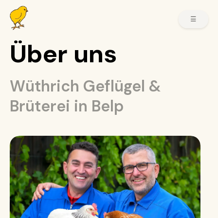
☰
Über uns
Wüthrich Geflügel &
Brüterei in Belp